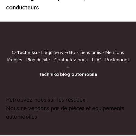
conducteurs
©
Technika
-
L'équipe & Édito
-
Liens amis
-
Mentions
légales
-
Plan du site
-
Contactez-nous
-
PDC
-
Partenariat
-
Technika blog automobile
Retrouvez-nous sur les réseaux :
Pinterest
Nous ne vendons pas de pièces et équipements
automobiles