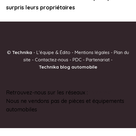
surpris leurs propriétaires
©
Technika
-
L'équipe & Édito
-
Mentions légales
-
Plan du
site
-
Contactez-nous
-
PDC
-
Partenariat
-
Technika blog automobile
Retrouvez-nous sur les réseaux :
Pinterest
Nous ne vendons pas de pièces et équipements
automobiles