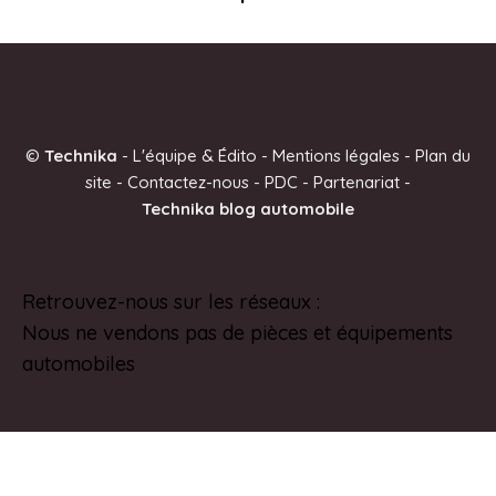
©
Technika
-
L'équipe & Édito
-
Mentions légales
-
Plan du
site
-
Contactez-nous
-
PDC
-
Partenariat
-
Technika blog automobile
Retrouvez-nous sur les réseaux :
Pinterest
Nous ne vendons pas de pièces et équipements
automobiles