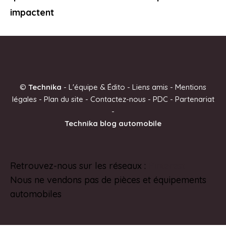
impactent
©
Technika
-
L'équipe & Édito
-
Liens amis
-
Mentions
légales
-
Plan du site
-
Contactez-nous
-
PDC
-
Partenariat
-
Technika blog automobile
Retrouvez-nous sur les réseaux :
Pinterest
Nous ne vendons pas de pièces et équipements
automobiles