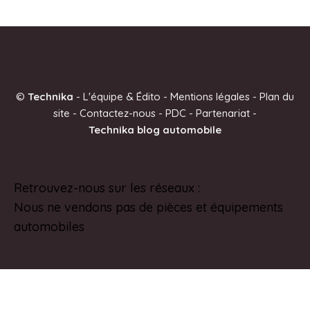
©
Technika
-
L'équipe & Édito
-
Mentions légales
-
Plan du
site
-
Contactez-nous
-
PDC
-
Partenariat
-
Technika blog automobile
Retrouvez-nous sur les réseaux :
Pinterest
Nous ne vendons pas de pièces et équipements
automobiles