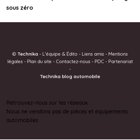
sous zéro
©
Technika
-
L'équipe & Édito
-
Liens amis
-
Mentions
légales
-
Plan du site
-
Contactez-nous
-
PDC
-
Partenariat
-
Technika blog automobile
Retrouvez-nous sur les réseaux :
Pinterest
Nous ne vendons pas de pièces et équipements
automobiles