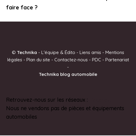
faire face ?
©
Technika
-
L'équipe & Édito
-
Liens amis
-
Mentions
légales
-
Plan du site
-
Contactez-nous
-
PDC
-
Partenariat
-
Technika blog automobile
Retrouvez-nous sur les réseaux :
Pinterest
Nous ne vendons pas de pièces et équipements
automobiles