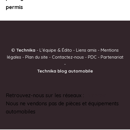
permis
©
Technika
-
L'équipe & Édito
-
Liens amis
-
Mentions
légales
-
Plan du site
-
Contactez-nous
-
PDC
-
Partenariat
-
Technika blog automobile
Retrouvez-nous sur les réseaux :
Pinterest
Nous ne vendons pas de pièces et équipements
automobiles