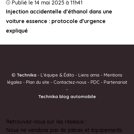
Publié le 14 mai 2025 à 11h41
Injection accidentelle d’éthanol dans une
voiture essence : protocole d’urgence
expliqué
©
Technika
-
L'équipe & Édito
-
Liens amis
-
Mentions
légales
-
Plan du site
-
Contactez-nous
-
PDC
-
Partenariat
-
Technika blog automobile
Retrouvez-nous sur les réseaux :
Pinterest
Nous ne vendons pas de pièces et équipements