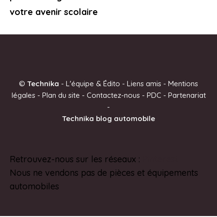
votre avenir scolaire
©
Technika
-
L'équipe & Édito
-
Liens amis
-
Mentions
légales
-
Plan du site
-
Contactez-nous
-
PDC
-
Partenariat
-
Technika blog automobile
Retrouvez-nous sur les réseaux :
Pinterest
Nous ne vendons pas de pièces et équipements
automobiles