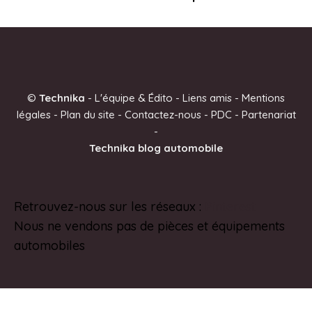
©
Technika
-
L'équipe & Édito
-
Liens amis
-
Mentions
légales
-
Plan du site
-
Contactez-nous
-
PDC
-
Partenariat
-
Technika blog automobile
Retrouvez-nous sur les réseaux :
Pinterest
Nous ne vendons pas de pièces et équipements
automobiles