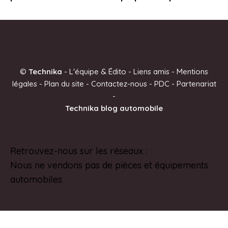
©
Technika
-
L'équipe & Édito
-
Liens amis
-
Mentions
légales
-
Plan du site
-
Contactez-nous
-
PDC
-
Partenariat
-
Technika blog automobile
Retrouvez-nous sur les réseaux :
Pinterest
Nous ne vendons pas de pièces et équipements
automobiles