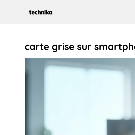
Aller
au
contenu
carte grise sur smartp