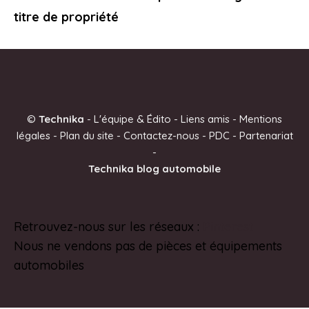
titre de propriété
©
Technika
-
L'équipe & Édito
-
Liens amis
-
Mentions
légales
-
Plan du site
-
Contactez-nous
-
PDC
-
Partenariat
-
Technika blog automobile
Retrouvez-nous sur les réseaux :
Pinterest
Nous ne vendons pas de pièces et équipements
automobiles