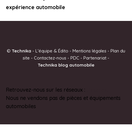
expérience automobile
©
Technika
-
L'équipe & Édito
-
Mentions légales
-
Plan du
site
-
Contactez-nous
-
PDC
-
Partenariat
-
Technika blog automobile
Retrouvez-nous sur les réseaux :
Pinterest
Nous ne vendons pas de pièces et équipements
automobiles