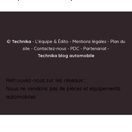
©
Technika
-
L'équipe & Édito
-
Mentions légales
-
Plan du
site
-
Contactez-nous
-
PDC
-
Partenariat
-
Technika blog automobile
Retrouvez-nous sur les réseaux :
Pinterest
Nous ne vendons pas de pièces et équipements
automobiles