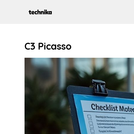
Aller
au
contenu
C3 Picasso