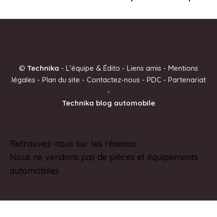
©
Technika
-
L'équipe & Édito
-
Liens amis
-
Mentions
légales
-
Plan du site
-
Contactez-nous
-
PDC
-
Partenariat
-
Technika blog automobile
Retrouvez-nous sur les réseaux :
Pinterest
Nous ne vendons pas de pièces et équipements
automobiles