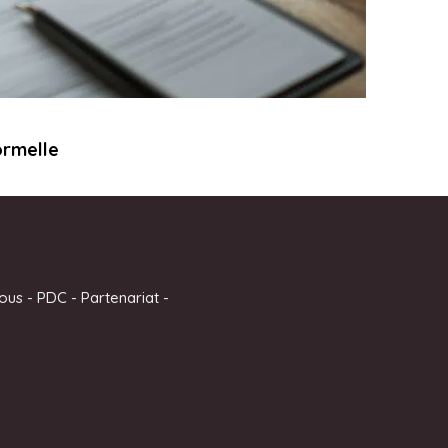
ormelle
ous
-
PDC
-
Partenariat
-