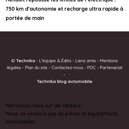
750 km d’autonomie et recharge ultra rapide à
portée de main
©
Technika
-
L'équipe & Édito
-
Liens amis
-
Mentions
légales
-
Plan du site
-
Contactez-nous
-
PDC
-
Partenariat
-
Technika blog automobile
Retrouvez-nous sur les réseaux :
Pinterest
Nous ne vendons pas de pièces et équipements
automobiles