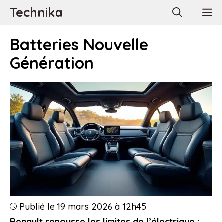
Aller
Technika
M
au
contenu
Batteries Nouvelle
Génération
Publié le 19 mars 2026 à 12h45
Renault repousse les limites de l’électrique :