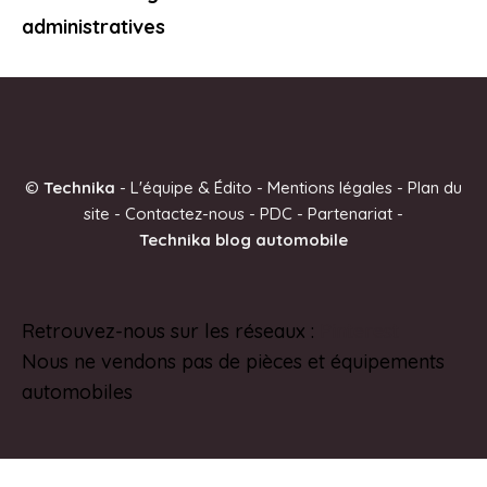
administratives
©
Technika
-
L'équipe & Édito
-
Mentions légales
-
Plan du
site
-
Contactez-nous
-
PDC
-
Partenariat
-
Technika blog automobile
Retrouvez-nous sur les réseaux :
Pinterest
Nous ne vendons pas de pièces et équipements
automobiles