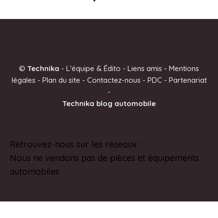
©
Technika
-
L'équipe & Édito
-
Liens amis
-
Mentions
légales
-
Plan du site
-
Contactez-nous
-
PDC
-
Partenariat
-
Technika blog automobile
Retrouvez-nous sur les réseaux :
Pinterest
Nous ne vendons pas de pièces et équipements
automobiles