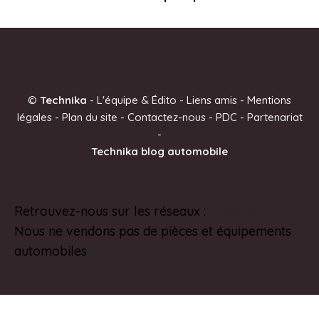
©
Technika
-
L'équipe & Édito
-
Liens amis
-
Mentions
légales
-
Plan du site
-
Contactez-nous
-
PDC
-
Partenariat
-
Technika blog automobile
Retrouvez-nous sur les réseaux :
Pinterest
Nous ne vendons pas de pièces et équipements
automobiles