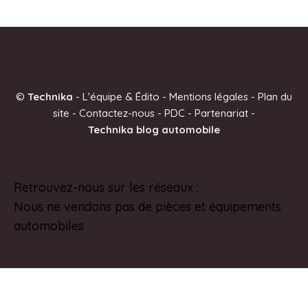
©
Technika
-
L'équipe & Édito
-
Mentions légales
-
Plan du
site
-
Contactez-nous
-
PDC
-
Partenariat
-
Technika blog automobile
Retrouvez-nous sur les réseaux :
Pinterest
Nous ne vendons pas de pièces et équipements
automobiles