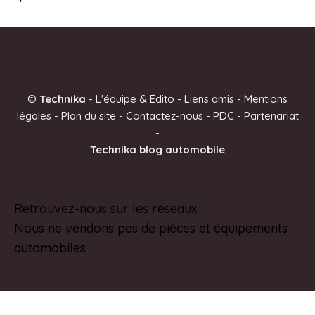
©
Technika
-
L'équipe & Édito
-
Liens amis
-
Mentions
légales
-
Plan du site
-
Contactez-nous
-
PDC
-
Partenariat
-
Technika blog automobile
Retrouvez-nous sur les réseaux :
Pinterest
Nous ne vendons pas de pièces et équipements
automobiles