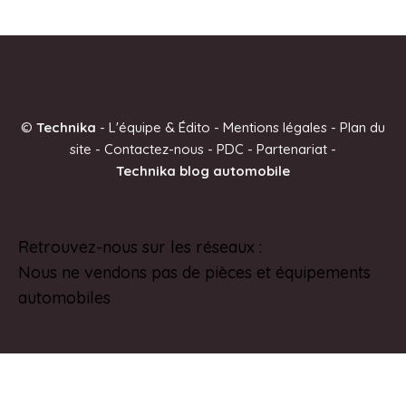
©
Technika
-
L'équipe & Édito
-
Mentions légales
-
Plan du
site
-
Contactez-nous
-
PDC
-
Partenariat
-
Technika blog automobile
Retrouvez-nous sur les réseaux :
Pinterest
Nous ne vendons pas de pièces et équipements
automobiles