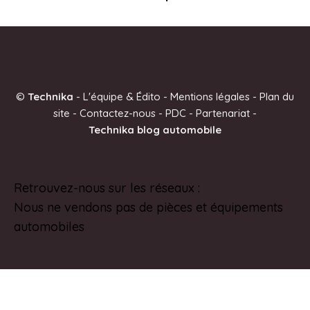
©
Technika
-
L'équipe & Édito
-
Mentions légales
-
Plan du
site
-
Contactez-nous
-
PDC
-
Partenariat
-
Technika blog automobile
Retrouvez-nous sur les réseaux :
Pinterest
Nous ne vendons pas de pièces et équipements
automobiles