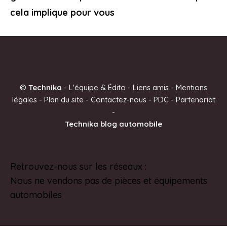
cela implique pour vous
©
Technika
-
L'équipe & Édito
-
Liens amis
-
Mentions
légales
-
Plan du site
-
Contactez-nous
-
PDC
-
Partenariat
-
Technika blog automobile
Retrouvez-nous sur les réseaux :
Pinterest
Nous ne vendons pas de pièces et équipements
automobiles