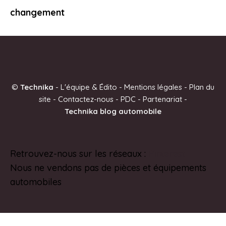
changement
©
Technika
-
L'équipe & Édito
-
Mentions légales
-
Plan du
site
-
Contactez-nous
-
PDC
-
Partenariat
-
Technika blog automobile
Retrouvez-nous sur les réseaux :
Pinterest
Nous ne vendons pas de pièces et équipements
automobiles