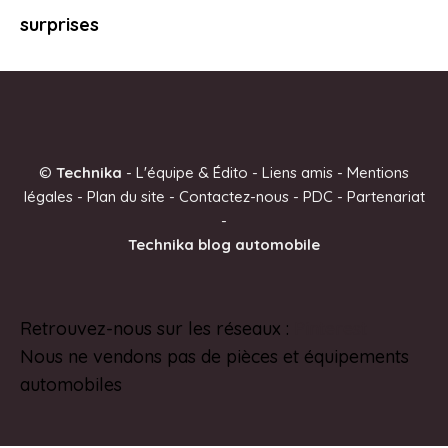
surprises
©
Technika
-
L'équipe & Édito
-
Liens amis
-
Mentions
légales
-
Plan du site
-
Contactez-nous
-
PDC
-
Partenariat
-
Technika blog automobile
Retrouvez-nous sur les réseaux :
Pinterest
Nous ne vendons pas de pièces et équipements
automobiles