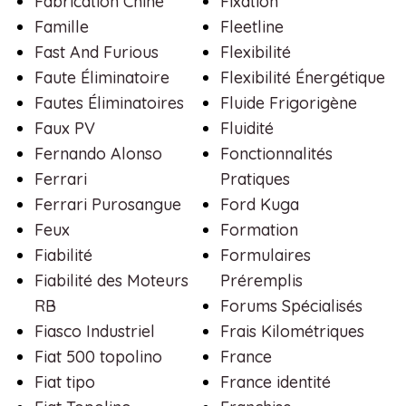
Fabrication Chine
Fixation
Famille
Fleetline
Fast And Furious
Flexibilité
Faute Éliminatoire
Flexibilité Énergétique
Fautes Éliminatoires
Fluide Frigorigène
Faux PV
Fluidité
Fernando Alonso
Fonctionnalités
Ferrari
Pratiques
Ferrari Purosangue
Ford Kuga
Feux
Formation
Fiabilité
Formulaires
Fiabilité des Moteurs
Préremplis
RB
Forums Spécialisés
Fiasco Industriel
Frais Kilométriques
Fiat 500 topolino
France
Fiat tipo
France identité