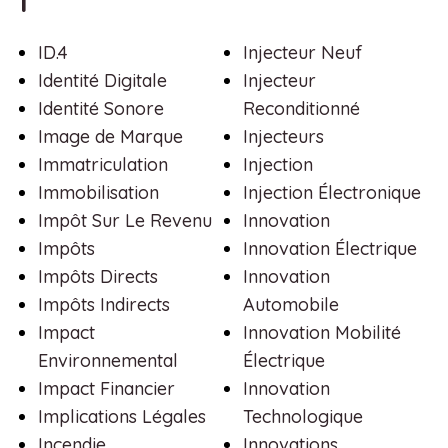
I
ID.4
Injecteur Neuf
Identité Digitale
Injecteur
Identité Sonore
Reconditionné
Image de Marque
Injecteurs
Immatriculation
Injection
Immobilisation
Injection Électronique
Impôt Sur Le Revenu
Innovation
Impôts
Innovation Électrique
Impôts Directs
Innovation
Impôts Indirects
Automobile
Impact
Innovation Mobilité
Environnemental
Électrique
Impact Financier
Innovation
Implications Légales
Technologique
Incendie
Innovations