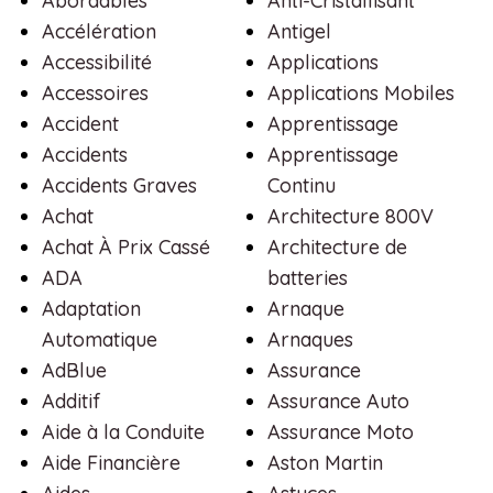
Abordables
Anti-Cristallisant
Accélération
Antigel
Accessibilité
Applications
Accessoires
Applications Mobiles
Accident
Apprentissage
Accidents
Apprentissage
Accidents Graves
Continu
Achat
Architecture 800V
Achat À Prix Cassé
Architecture de
ADA
batteries
Adaptation
Arnaque
Automatique
Arnaques
AdBlue
Assurance
Additif
Assurance Auto
Aide à la Conduite
Assurance Moto
Aide Financière
Aston Martin