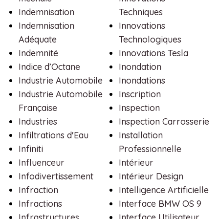
Indemnisation
Techniques
Indemnisation
Innovations
Adéquate
Technologiques
Indemnité
Innovations Tesla
Indice d’Octane
Inondation
Industrie Automobile
Inondations
Industrie Automobile
Inscription
Française
Inspection
Industries
Inspection Carrosserie
Infiltrations d'Eau
Installation
Infiniti
Professionnelle
Influenceur
Intérieur
Infodivertissement
Intérieur Design
Infraction
Intelligence Artificielle
Infractions
Interface BMW OS 9
Infrastructures
Interface Utilisateur