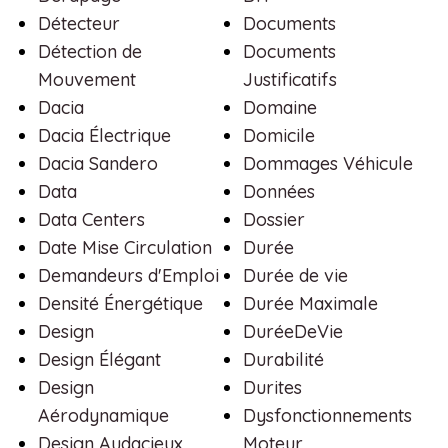
Détecteur
Documents
Détection de
Documents
Mouvement
Justificatifs
Dacia
Domaine
Dacia Électrique
Domicile
Dacia Sandero
Dommages Véhicule
Data
Données
Data Centers
Dossier
Date Mise Circulation
Durée
Demandeurs d'Emploi
Durée de vie
Densité Énergétique
Durée Maximale
Design
DuréeDeVie
Design Élégant
Durabilité
Design
Durites
Aérodynamique
Dysfonctionnements
Design Audacieux
Moteur