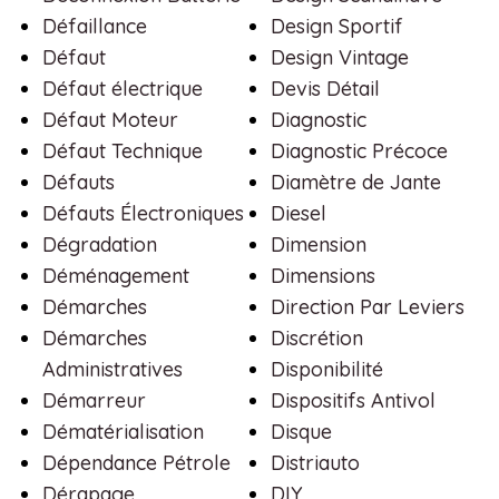
Défaillance
Design Sportif
Défaut
Design Vintage
Défaut électrique
Devis Détail
Défaut Moteur
Diagnostic
Défaut Technique
Diagnostic Précoce
Défauts
Diamètre de Jante
Défauts Électroniques
Diesel
Dégradation
Dimension
Déménagement
Dimensions
Démarches
Direction Par Leviers
Démarches
Discrétion
Administratives
Disponibilité
Démarreur
Dispositifs Antivol
Dématérialisation
Disque
Dépendance Pétrole
Distriauto
Dérapage
DIY