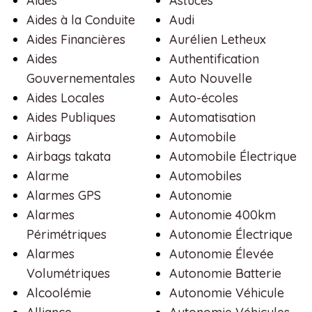
Aides
Astuces
Aides à la Conduite
Audi
Aides Financières
Aurélien Letheux
Aides
Authentification
Gouvernementales
Auto Nouvelle
Aides Locales
Auto-écoles
Aides Publiques
Automatisation
Airbags
Automobile
Airbags takata
Automobile Électrique
Alarme
Automobiles
Alarmes GPS
Autonomie
Alarmes
Autonomie 400km
Périmétriques
Autonomie Électrique
Alarmes
Autonomie Élevée
Volumétriques
Autonomie Batterie
Alcoolémie
Autonomie Véhicule