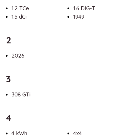
1.2 TCe
1.6 DIG-T
1.5 dCi
1949
2
2026
3
308 GTi
4
4 kWh
4x4