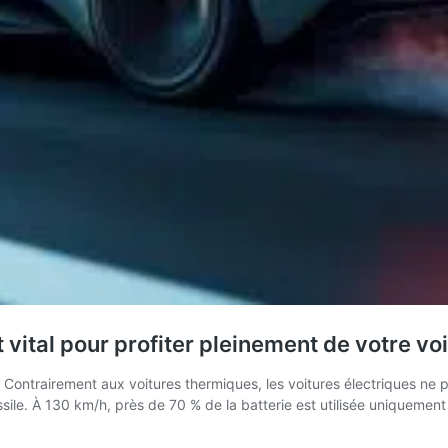
vital pour profiter pleinement de votre voi
 # Contrairement aux voitures thermiques, les voitures électriques 
le. À 130 km/h, près de 70 % de la batterie est utilisée uniquement