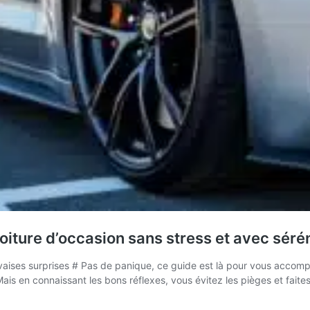
oiture d’occasion sans stress et avec séré
aises surprises # Pas de panique, ce guide est là pour vous accomp
ais en connaissant les bons réflexes, vous évitez les pièges et faite