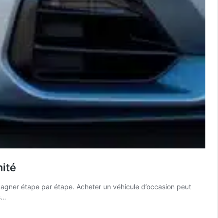
nité
agner étape par étape. Acheter un véhicule d’occasion peut
s…