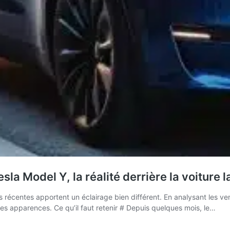
esla Model Y, la réalité derrière la voitur
nées récentes apportent un éclairage bien différent. En analysant les 
 des apparences. Ce qu’il faut retenir # Depuis quelques mois, le…