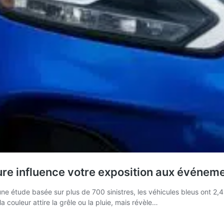
ure influence votre exposition aux événem
une étude basée sur plus de 700 sinistres, les véhicules bleus ont 2
 couleur attire la grêle ou la pluie, mais révèle…