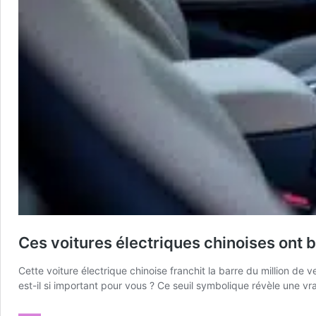
Ces voitures électriques chinoises ont b
Cette voiture électrique chinoise franchit la barre du million de 
est-il si important pour vous ? Ce seuil symbolique révèle une vra