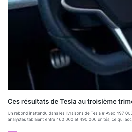
Ces résultats de Tesla au troisième trim
Un rebond inattendu dans les livraisons de Tesla # Avec 497 000 
analystes tablaient entre 460 000 et 490 000 unités, ce qui acce