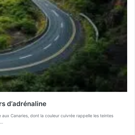
rs d’adrénaline
aux Canaries, dont la couleur cuivrée rappelle les teintes
s…