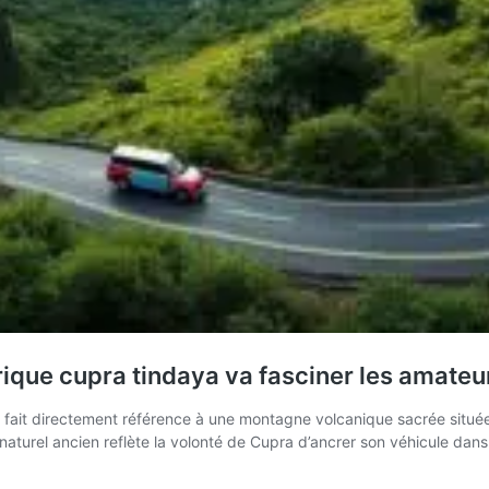
trique cupra tindaya va fasciner les amateu
l fait directement référence à une montagne volcanique sacrée située 
turel ancien reflète la volonté de Cupra d’ancrer son véhicule dan