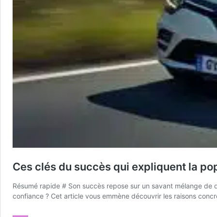
Ces clés du succès qui expliquent la pop
Résumé rapide # Son succès repose sur un savant mélange de des
confiance ? Cet article vous emmène découvrir les raisons concrèt