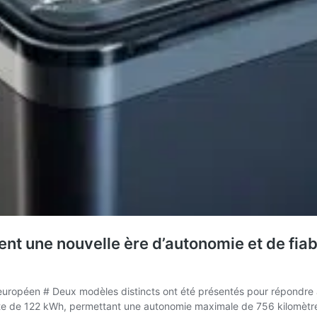
nt une nouvelle ère d’autonomie et de fiabi
ropéen # Deux modèles distincts ont été présentés pour répondre aux 
nte de 122 kWh, permettant une autonomie maximale de 756 kilomètre