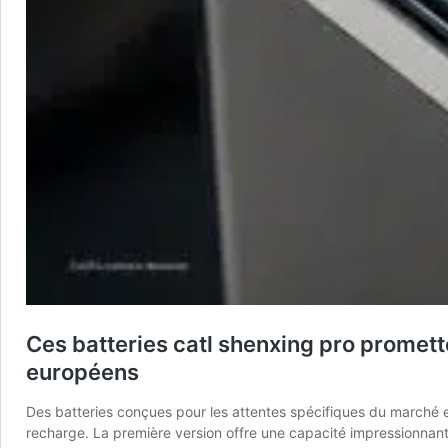
Ces batteries catl shenxing pro promette
européens
Des batteries conçues pour les attentes spécifiques du marché eu
recharge. La première version offre une capacité impressionna