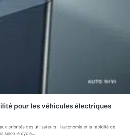
lité pour les véhicules électriques
priorités des utilisateurs : l’autonomie et la rapidité de
s selon le cycle…