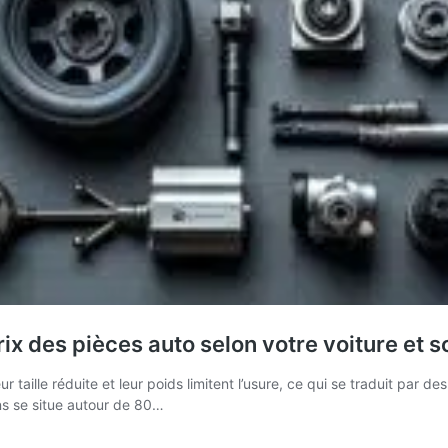
x des pièces auto selon votre voiture et s
taille réduite et leur poids limitent l’usure, ce qui se traduit par 
ns se situe autour de 80…